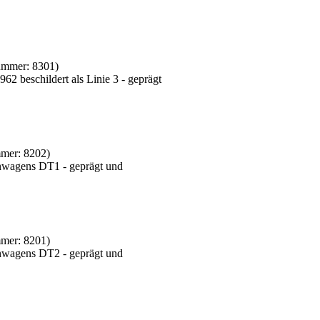
nummer:
8301
)
2 beschildert als Linie 3 - geprägt
mmer:
8202
)
nwagens DT1 - geprägt und
mmer:
8201
)
nwagens DT2 - geprägt und