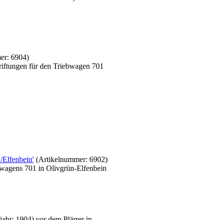
mer:
6904
)
iftungen für den Triebwagen 701
/Elfenbein'
(Artikelnummer:
6902
)
wagens 701 in Olivgrün-Elfenbein
ahr: 1904) vor dem Plärrer in