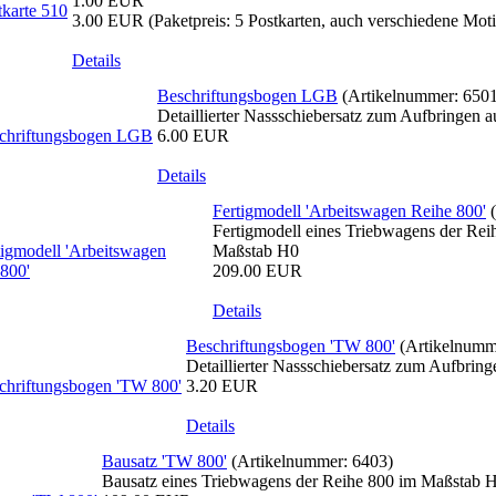
1.00 EUR
3.00 EUR
(Paketpreis: 5 Postkarten, auch verschiedene Mot
Details
Beschriftungsbogen LGB
(Artikelnummer:
650
Detaillierter Nassschiebersatz zum Aufbringen 
6.00 EUR
Details
Fertigmodell 'Arbeitswagen Reihe 800'
Fertigmodell eines Triebwagens der Rei
Maßstab H0
209.00 EUR
Details
Beschriftungsbogen 'TW 800'
(Artikelnum
Detaillierter Nassschiebersatz zum Aufbri
3.20 EUR
Details
Bausatz 'TW 800'
(Artikelnummer:
6403
)
Bausatz eines Triebwagens der Reihe 800 im Maßstab 