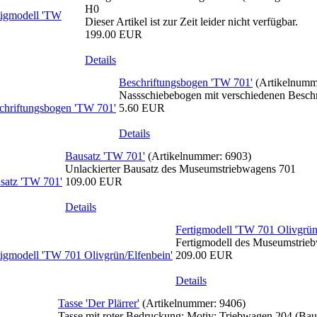
H0
Dieser Artikel ist zur Zeit leider nicht verfügbar.
199.00 EUR
Details
Beschriftungsbogen 'TW 701'
(Artikelnum
Nassschiebebogen mit verschiedenen Beschr
5.60 EUR
Details
Bausatz 'TW 701'
(Artikelnummer:
6903
)
Unlackierter Bausatz des Museumstriebwagens 701
109.00 EUR
Details
Fertigmodell 'TW 701 Olivgrün
Fertigmodell des Museumstrieb
209.00 EUR
Details
Tasse 'Der Plärrer'
(Artikelnummer:
9406
)
Tasse mit roter Bedruckung; Motiv: Triebwagen 204 (Bauj