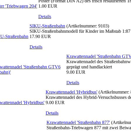
Poster (Format DIN A2) des frisch restaurierten
1.00 EUR
Details
SIKU-Straßenbahn
(Artikelnummer:
9103
)
SIKU-Straßenbahnmodell für Kinder im Maßstab 1:87 a
17.90 EUR
Details
Krawattennadel 'Straßenbahn GTV
Krawattennadel des Straßenbahnw
geprägt und handlackiert
9.00 EUR
Details
Krawattennadel 'Hybridbus'
(Artikelnummer:
Krawattennadel des Hybrid-Versuchsbusses de
9.00 EUR
Details
Krawattennadel 'Straßenbahn 877'
(Artikeln
Straßenbahn-Triebwagen 877 mit zwei Beiwag