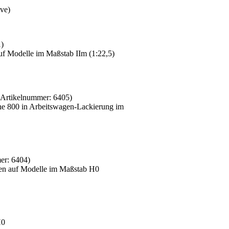
ive)
1
)
auf Modelle im Maßstab IIm (1:22,5)
(Artikelnummer:
6405
)
he 800 in Arbeitswagen-Lackierung im
mer:
6404
)
ngen auf Modelle im Maßstab H0
H0