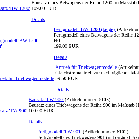
Bausatz eines Beiwagens der Reihe 1200 im Maßstab
109.00 EUR
Details
Fertigmodell 'BW 1200 (beige)'
(Artikeln
Fertigmodell eines Beiwagens der Reihe 12
H0
199.00 EUR
Details
Antrieb für Triebwagenmodelle
(Artikeln
Gleichstromantrieb zur nachträglichen Mo
59.50 EUR
Details
Bausatz 'TW 900'
(Artikelnummer:
6103
)
Bausatz eines Triebwagens der Reihe 900 im Maßstab 
109.00 EUR
Details
Fertigmodell 'TW 901'
(Artikelnummer:
6102
)
Fertigmodell des Triebwagens 901 (mit original F