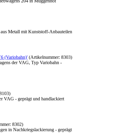
 Triebwagens 204 in Muggenhof
us Metall mit Kunststoff-Anbauteilen
6 (Variobahn)'
(Artikelnummer:
8303
)
agens der VAG, Typ Variobahn -
8103
)
r VAG - geprägt und handlackiert
ummer:
8302
)
en in Nachkriegslackierung - geprägt