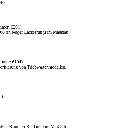
 H0
ummer:
6201
)
00 (in beiger Lackierung) im Maßstab
ummer:
6104
)
torisierung von Triebwagenmodellen.
H0
ranken-Brunnen-Reklame) im Maßstab