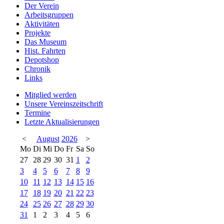
Der Verein
Arbeitsgruppen
Aktivitäten
Projekte
Das Museum
Hist. Fahrten
Depotshop
Chronik
Links
Mitglied werden
Unsere Vereinszeitschrift
Termine
Letzte Aktualisierungen
<
August
2026
>
Mo
Di
Mi
Do
Fr
Sa
So
27
28
29
30
31
1
2
3
4
5
6
7
8
9
10
11
12
13
14
15
16
17
18
19
20
21
22
23
24
25
26
27
28
29
30
31
1
2
3
4
5
6