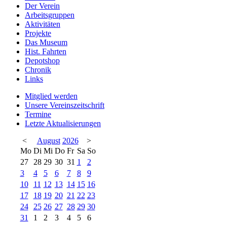
Der Verein
Arbeitsgruppen
Aktivitäten
Projekte
Das Museum
Hist. Fahrten
Depotshop
Chronik
Links
Mitglied werden
Unsere Vereinszeitschrift
Termine
Letzte Aktualisierungen
<
August
2026
>
Mo
Di
Mi
Do
Fr
Sa
So
27
28
29
30
31
1
2
3
4
5
6
7
8
9
10
11
12
13
14
15
16
17
18
19
20
21
22
23
24
25
26
27
28
29
30
31
1
2
3
4
5
6