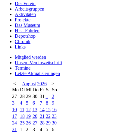
Der Verein
Arbeitsgruppen
Aktivitäten
Projekte
Das Museum
Hist. Fahrten
Depotshop
Chronik
Links
Mitglied werden
Unsere Vereinszeitschrift
Termine
Letzte Aktualisierungen
<
August
2026
>
Mo
Di
Mi
Do
Fr
Sa
So
27
28
29
30
31
1
2
3
4
5
6
7
8
9
10
11
12
13
14
15
16
17
18
19
20
21
22
23
24
25
26
27
28
29
30
31
1
2
3
4
5
6