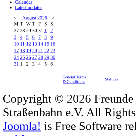
Calendar
Latest updates
<
August
2026
>
M
T
W
T
F
S
S
27
28
29
30
31
1
2
3
4
5
6
7
8
9
10
11
12
13
14
15
16
17
18
19
20
21
22
23
24
25
26
27
28
29
30
31
1
2
3
4
5
6
General Terms
Statutes
& Conditions
Copyright © 2026 Freunde 
Straßenbahn e.V. All Right
Joomla!
is Free Software re