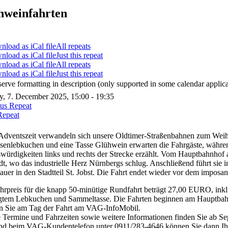
hweinfahrten
All repeats
Just this repeat
All repeats
Just this repeat
serve formatting in description (only supported in some calendar applica
, 7. December 2025, 15:00 - 19:35
ous Repeat
Repeat
 Adventszeit verwandeln sich unsere Oldtimer-Straßenbahnen zum Wei
isenlebkuchen und eine Tasse Glühwein erwarten die Fahrgäste, währe
würdigkeiten links und rechts der Strecke erzählt. Vom Hauptbahnhof a
t, wo das industrielle Herz Nürnbergs schlug. Anschließend führt sie in
auer in den Stadtteil St. Jobst. Die Fahrt endet wieder vor dem impo
hrpreis für die knapp 50-minütige Rundfahrt beträgt 27,00 EURO, ink
igtem Lebkuchen und Sammeltasse. Die Fahrten beginnen am Hauptbah
en Sie am Tag der Fahrt am VAG-InfoMobil.
 Termine und Fahrzeiten sowie weitere Informationen finden Sie ab S
nd beim VAG-Kundentelefon unter 0911/283-4646 können Sie dann Ihre