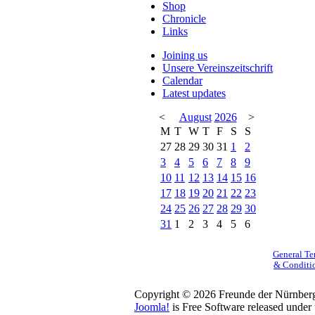
Shop
Chronicle
Links
Joining us
Unsere Vereinszeitschrift
Calendar
Latest updates
<
August
2026
>
M
T
W
T
F
S
S
27
28
29
30
31
1
2
3
4
5
6
7
8
9
10
11
12
13
14
15
16
17
18
19
20
21
22
23
24
25
26
27
28
29
30
31
1
2
3
4
5
6
General Te
& Conditi
Copyright © 2026 Freunde der Nürnberg-
Joomla!
is Free Software released under