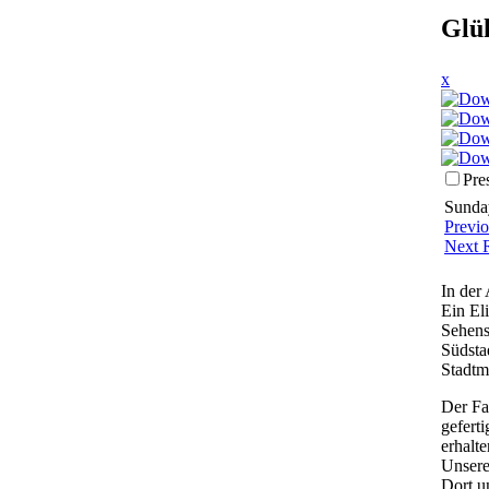
Glü
x
Pre
Sunday
Previ
Next 
In der
Ein El
Sehens
Südstad
Stadtm
Der Fa
gefert
erhalt
Unsere
Dort u