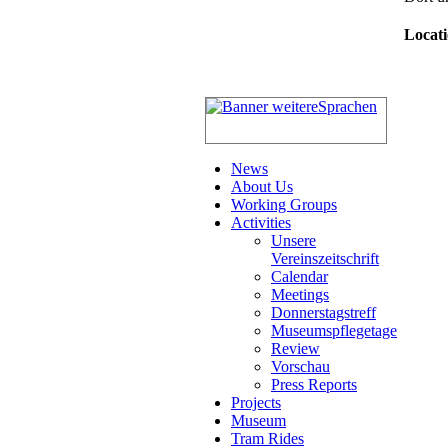
Locati
News
About Us
Working Groups
Activities
Unsere
Vereinszeitschrift
Calendar
Meetings
Donnerstagstreff
Museumspflegetage
Review
Vorschau
Press Reports
Projects
Museum
Tram Rides