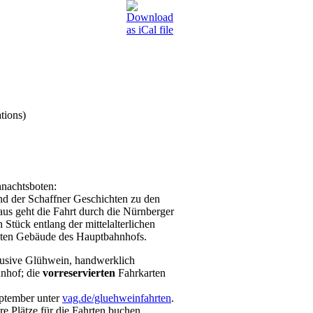
tions)
hnachtsboten:
nd der Schaffner Geschichten zu den
us geht die Fahrt durch die Nürnberger
 Stück entlang der mittelalterlichen
santen Gebäude des Hauptbahnhofs.
lusive Glühwein, handwerklich
nhof; die
vorreservierten
Fahrkarten
eptember unter
vag.de/gluehweinfahrten
.
 Plätze für die Fahrten buchen.