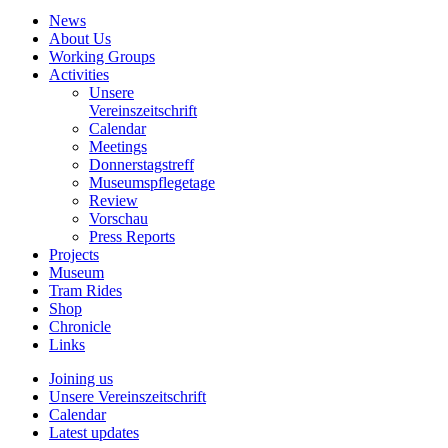
News
About Us
Working Groups
Activities
Unsere
Vereinszeitschrift
Calendar
Meetings
Donnerstagstreff
Museumspflegetage
Review
Vorschau
Press Reports
Projects
Museum
Tram Rides
Shop
Chronicle
Links
Joining us
Unsere Vereinszeitschrift
Calendar
Latest updates