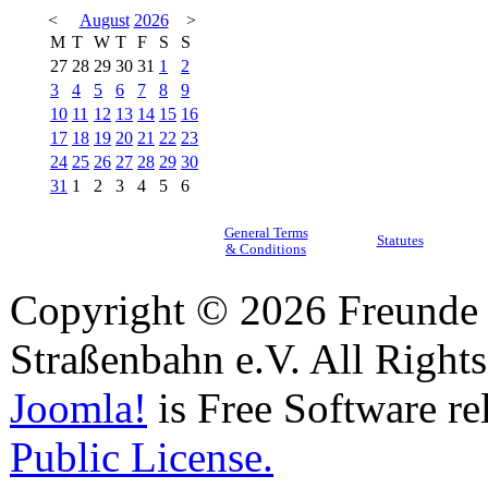
<
August
2026
>
M
T
W
T
F
S
S
27
28
29
30
31
1
2
3
4
5
6
7
8
9
10
11
12
13
14
15
16
17
18
19
20
21
22
23
24
25
26
27
28
29
30
31
1
2
3
4
5
6
General Terms
Statutes
& Conditions
Copyright © 2026 Freunde 
Straßenbahn e.V. All Right
Joomla!
is Free Software re
Public License.