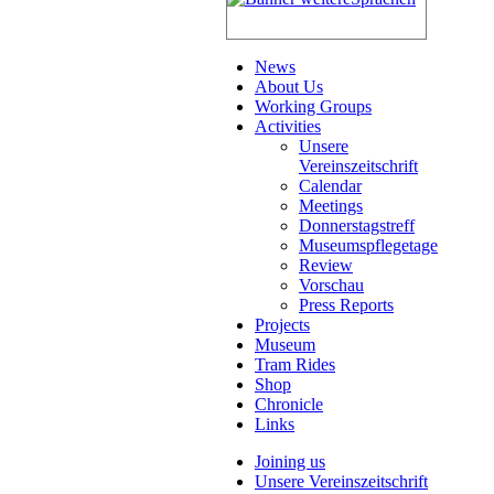
News
About Us
Working Groups
Activities
Unsere
Vereinszeitschrift
Calendar
Meetings
Donnerstagstreff
Museumspflegetage
Review
Vorschau
Press Reports
Projects
Museum
Tram Rides
Shop
Chronicle
Links
Joining us
Unsere Vereinszeitschrift