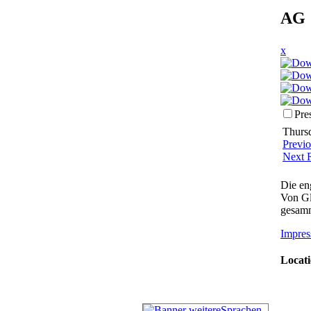
AG 
x
Pre
Thursd
Previ
Next 
Die en
Von Gl
gesamm
Impres
Locati