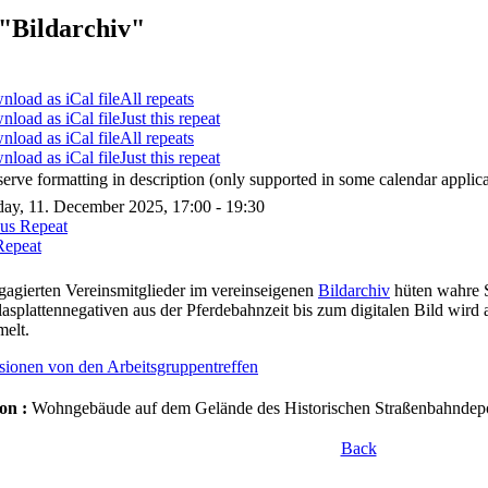
"Bildarchiv"
All repeats
Just this repeat
All repeats
Just this repeat
serve formatting in description (only supported in some calendar applica
ay, 11. December 2025, 17:00 - 19:30
ous Repeat
Repeat
gagierten Vereinsmitglieder im vereinseigenen
Bildarchiv
hüten wahre 
asplattennegativen aus der Pferdebahnzeit bis zum digitalen Bild wird
elt.
sionen von den Arbeitsgruppentreffen
on :
Wohngebäude auf dem Gelände des Historischen Straßenbahndepot
Back