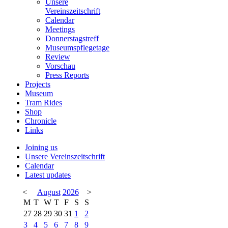
Unsere
Vereinszeitschrift
Calendar
Meetings
Donnerstagstreff
Museumspflegetage
Review
Vorschau
Press Reports
Projects
Museum
Tram Rides
Shop
Chronicle
Links
Joining us
Unsere Vereinszeitschrift
Calendar
Latest updates
<
August
2026
>
M
T
W
T
F
S
S
27
28
29
30
31
1
2
3
4
5
6
7
8
9