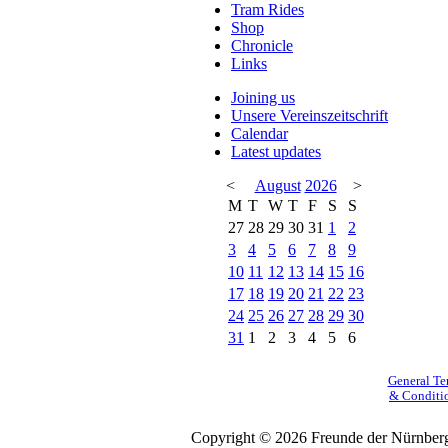
Tram Rides
Shop
Chronicle
Links
Joining us
Unsere Vereinszeitschrift
Calendar
Latest updates
<
August
2026
>
M
T
W
T
F
S
S
27
28
29
30
31
1
2
3
4
5
6
7
8
9
10
11
12
13
14
15
16
17
18
19
20
21
22
23
24
25
26
27
28
29
30
31
1
2
3
4
5
6
General Te
& Conditi
Copyright © 2026 Freunde der Nürnberg-