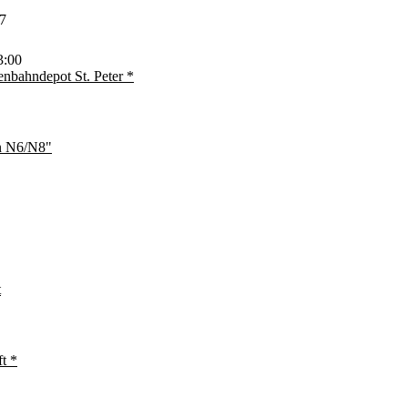
7
3:00
enbahndepot St. Peter *
en N6/N8"
t
t *