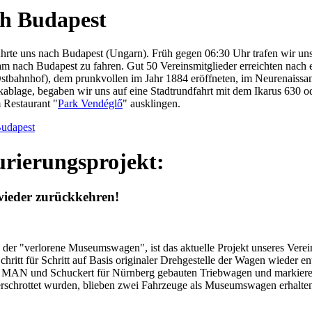
ch Budapest
 führte uns nach Budapest (Ungarn). Früh gegen 06:30 Uhr trafen wir u
nach Budapest zu fahren. Gut 50 Vereinsmitglieder erreichten nach e
stbahnhof), dem prunkvollen im Jahr 1884 eröffneten, im Neurenaissa
blage, begaben wir uns auf eine Stadtrundfahrt mit dem Ikarus 630 ode
 Restaurant "
Park Vendéglő
" ausklingen.
Budapest
urierungsprojekt:
wieder zurückkehren!
der "verlorene Museumswagen", ist das aktuelle Projekt unseres Verei
chritt für Schritt auf Basis originaler Drehgestelle der Wagen wieder e
e MAN und Schuckert für Nürnberg gebauten Triebwagen und markieren
schrottet wurden, blieben zwei Fahrzeuge als Museumswagen erhalten