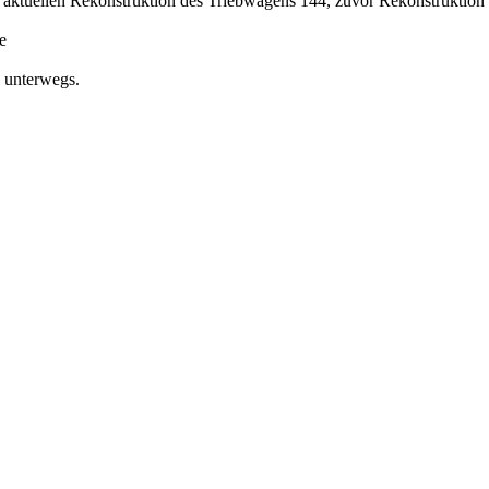
er aktuellen Rekonstruktion des Triebwagens 144, zuvor Rekonstrukti
e
n unterwegs.