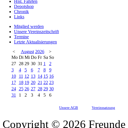
Hist. Fahrten
Depotshop
Chronik
Links
Mitglied werden
Unsere Vereinszeitschrift
Termine
Letzte Aktualisierungen
<
August
2026
>
Mo
Di
Mi
Do
Fr
Sa
So
27
28
29
30
31
1
2
3
4
5
6
7
8
9
10
11
12
13
14
15
16
17
18
19
20
21
22
23
24
25
26
27
28
29
30
31
1
2
3
4
5
6
Unsere AGB
Vereinssatzung
Copyright © 2026 Freunde 