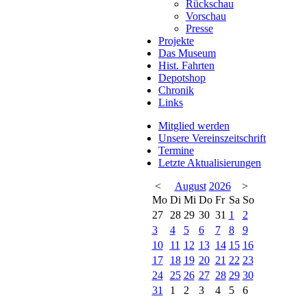
Rückschau
Vorschau
Presse
Projekte
Das Museum
Hist. Fahrten
Depotshop
Chronik
Links
Mitglied werden
Unsere Vereinszeitschrift
Termine
Letzte Aktualisierungen
<
August
2026
>
Mo
Di
Mi
Do
Fr
Sa
So
27
28
29
30
31
1
2
3
4
5
6
7
8
9
10
11
12
13
14
15
16
17
18
19
20
21
22
23
24
25
26
27
28
29
30
31
1
2
3
4
5
6