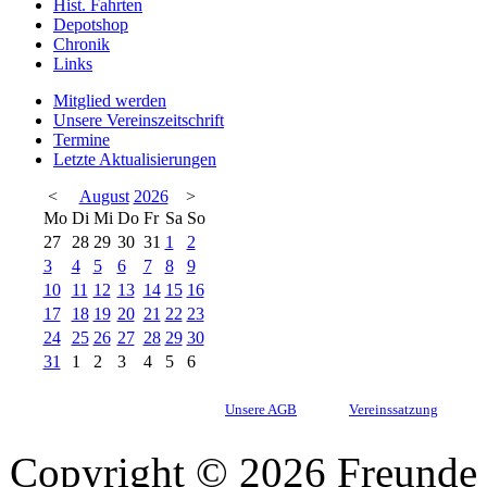
Hist. Fahrten
Depotshop
Chronik
Links
Mitglied werden
Unsere Vereinszeitschrift
Termine
Letzte Aktualisierungen
<
August
2026
>
Mo
Di
Mi
Do
Fr
Sa
So
27
28
29
30
31
1
2
3
4
5
6
7
8
9
10
11
12
13
14
15
16
17
18
19
20
21
22
23
24
25
26
27
28
29
30
31
1
2
3
4
5
6
Unsere AGB
Vereinssatzung
Copyright © 2026 Freunde 