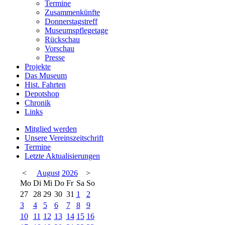
Termine
Zusammenkünfte
Donnerstagstreff
Museumspflegetage
Rückschau
Vorschau
Presse
Projekte
Das Museum
Hist. Fahrten
Depotshop
Chronik
Links
Mitglied werden
Unsere Vereinszeitschrift
Termine
Letzte Aktualisierungen
<
August
2026
>
Mo
Di
Mi
Do
Fr
Sa
So
27
28
29
30
31
1
2
3
4
5
6
7
8
9
10
11
12
13
14
15
16