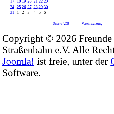
17
18
19
20
21
22
23
24
25
26
27
28
29
30
31
1
2
3
4
5
6
Unsere AGB
Vereinssatzung
Copyright © 2026 Freunde 
Straßenbahn e.V. Alle Recht
Joomla!
ist freie, unter der
Software.