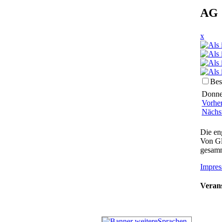
AG 
x
Bes
Donner
Vorhe
Nächs
Die en
Von Gl
gesamm
Impres
Verans