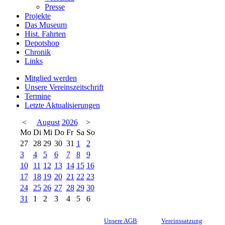
Presse
Projekte
Das Museum
Hist. Fahrten
Depotshop
Chronik
Links
Mitglied werden
Unsere Vereinszeitschrift
Termine
Letzte Aktualisierungen
<
August
2026
>
Mo
Di
Mi
Do
Fr
Sa
So
27
28
29
30
31
1
2
3
4
5
6
7
8
9
10
11
12
13
14
15
16
17
18
19
20
21
22
23
24
25
26
27
28
29
30
31
1
2
3
4
5
6
Unsere AGB
Vereinssatzung