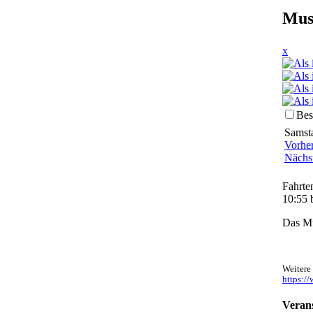
Mus
x
Bes
Samsta
Vorhe
Nächs
Fahrte
10:55 
Das Mu
Weitere
https:/
Verans