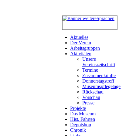
Aktuelles
Der Verein
Arbeitsgruppen
Aktivitäten
Unsere
Vereinszeitschrift
Termine
Zusammenkünfte
Donnerstagstreff
Museumspflegetage
Rückschau
Vorschau
Presse
Projekte
Das Museum
Hist. Fahrten
Depotshop
Chronik
Links