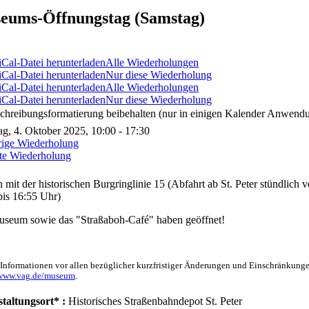
eums-Öffnungstag (Samstag)
Alle Wiederholungen
Nur diese Wiederholung
Alle Wiederholungen
Nur diese Wiederholung
chreibungsformatierung beibehalten (nur in einigen Kalender Anwendu
g, 4. Oktober 2025, 10:00 - 17:30
rige Wiederholung
te Wiederholung
n mit der historischen Burgringlinie 15 (Abfahrt ab St. Peter stündlich
bis 16:55 Uhr)
seum sowie das "Straßaboh-Café" haben geöffnet!
 Informationen vor allen bezüglicher kurzfristiger Änderungen und Einschränkunge
/www.vag.de/museum
.
taltungsort* :
Historisches Straßenbahndepot St. Peter