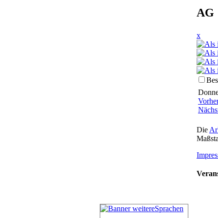
AG 
x
Bes
Donner
Vorhe
Nächs
Die
Ar
Maßsta
Impres
Verans