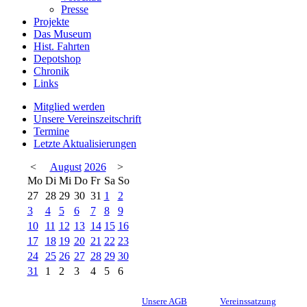
Presse
Projekte
Das Museum
Hist. Fahrten
Depotshop
Chronik
Links
Mitglied werden
Unsere Vereinszeitschrift
Termine
Letzte Aktualisierungen
<
August
2026
>
Mo
Di
Mi
Do
Fr
Sa
So
27
28
29
30
31
1
2
3
4
5
6
7
8
9
10
11
12
13
14
15
16
17
18
19
20
21
22
23
24
25
26
27
28
29
30
31
1
2
3
4
5
6
Unsere AGB
Vereinssatzung